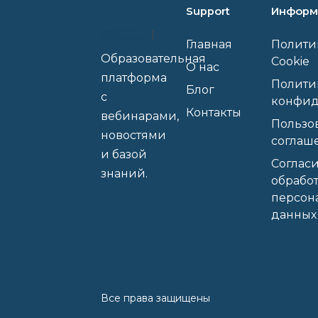
с остеоартритом и
Support
Информ
другими проблем
коленного сустава.
Они будут говорит
сложном простым
Главная
Полити
словами и поделя
Образовательная
полезными
Cookie
О нас
лайфхаками, кото
помогут вам лучш
платформа
Полити
понять и справить
Блог
этими состояниям
с
конфид
Не упустите
Контакты
возможность полу
вебинарами,
ценные знания и
Пользо
задать свои вопро
новостями
соглаш
экспертам в облас
медицины! Ждем 
и базой
на вебинаре!
Согласи
знаний.
обрабо
персон
данных
Все права защищены